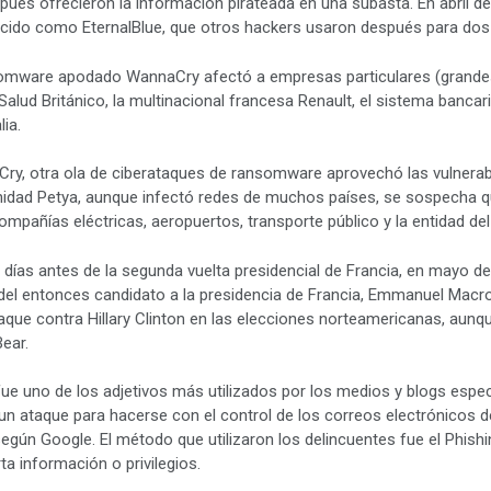
ués ofrecieron la información pirateada en una subasta. En abril d
ocido como EternalBlue, que otros hackers usaron después para d
somware apodado WannaCry afectó a empresas particulares (grande
alud Británico, la multinacional francesa Renault, el sistema bancari
ia.
y, otra ola de ciberataques de ransomware aprovechó las vulnera
idad Petya, aunque infectó redes de muchos países, se sospecha que 
ompañías eléctricas, aeropuertos, transporte público y la entidad de
 días antes de la segunda vuelta presidencial de Francia, en mayo de
o del entonces candidato a la presidencia de Francia, Emmanuel Macro
ataque contra Hillary Clinton en las elecciones norteamericanas, au
ear.
 fue uno de los adjetivos más utilizados por los medios y blogs espe
n ataque para hacerse con el control de los correos electrónicos d
 según Google. El método que utilizaron los delincuentes fue el Phis
a información o privilegios.