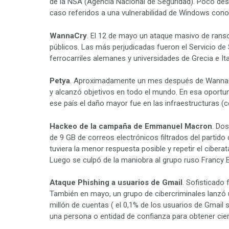
de la NSA (Agencia Nacional de Seguridad). Poco desp
caso referidos a una vulnerabilidad de Windows con
WannaCry
. El 12 de mayo un ataque masivo de ran
públicos. Las más perjudicadas fueron el Servicio de S
ferrocarriles alemanes y universidades de Grecia e Ital
Petya
. Aproximadamente un mes después de WannaCr
y alcanzó objetivos en todo el mundo. En esa oportun
ese país el daño mayor fue en las infraestructuras (c
Hackeo de la campaña de Emmanuel Macron
. Dos
de 9 GB de correos electrónicos filtrados del partid
tuviera la menor respuesta posible y repetir el ciber
Luego se culpó de la maniobra al grupo ruso Francy B
Ataque Phishing a usuarios de Gmail
. Sofisticado
También en mayo, un grupo de cibercriminales lanzó u
millón de cuentas ( el 0,1% de los usuarios de Gmail
una persona o entidad de confianza para obtener ciert