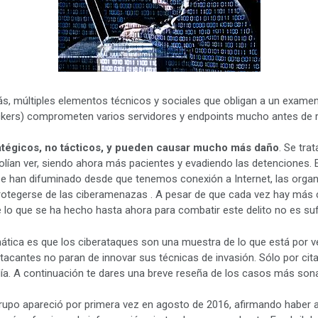
s, múltiples elementos técnicos y sociales que obligan a un examen 
ckers) comprometen varios servidores y endpoints mucho antes de r
atégicos, no tácticos, y pueden causar mucho más daño
. Se tra
an ver, siendo ahora más pacientes y evadiendo las detenciones. El
 se han difuminado desde que tenemos conexión a Internet, las organ
otegerse de las ciberamenazas . A pesar de que cada vez hay más c
lo que se ha hecho hasta ahora para combatir este delito no es sufi
mática es que los ciberataques son una muestra de lo que está por v
tacantes no paran de innovar sus técnicas de invasión. Sólo por ci
 día. A continuación te dares una breve reseña de los casos más so
grupo apareció por primera vez en agosto de 2016, afirmando haber 