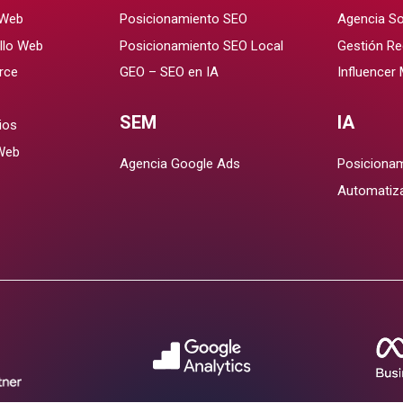
 Web
Posicionamiento SEO
Agencia So
llo Web
Posicionamiento SEO Local
Gestión Re
rce
GEO – SEO en IA
Influencer
SEM
IA
ios
Web
Agencia Google Ads
Posicionam
Automatiz