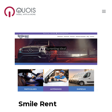
Me
Saltar
al
contenido
Smile Rent