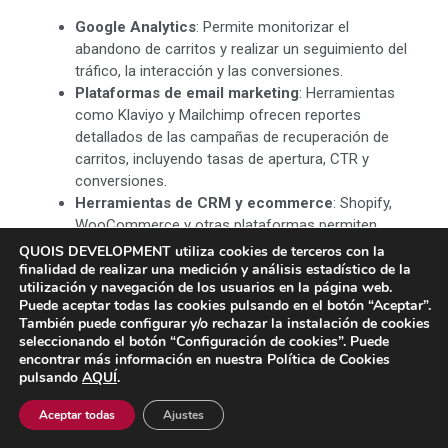
Google Analytics
: Permite monitorizar el
abandono de carritos y realizar un seguimiento del
tráfico, la interacción y las conversiones.
Plataformas de email marketing
: Herramientas
como Klaviyo y Mailchimp ofrecen reportes
detallados de las campañas de recuperación de
carritos, incluyendo tasas de apertura, CTR y
conversiones.
Herramientas de CRM y ecommerce
: Shopify,
WooCommerce y otras plataformas permiten
analizar métricas como la tasa de recuperación de
QUOIS DEVELOPMENT utiliza cookies de terceros con la
finalidad de realizar una medición y análisis estadístico de la
carritos y el tiempo promedio de conversión, y
utilización y navegación de los usuarios en la página web.
facilitan la integración con otras herramientas de
Puede aceptar todas las cookies pulsando en el botón “Aceptar”.
análisis y marketing.
También puede configurar y/o rechazar la instalación de cookies
seleccionando el botón “Configuración de cookies”. Puede
Conclusión:
encontrar más información en nuestra Política de Cookies
pulsando
AQUÍ
.
Recuperar carritos abandonados es una estrategia muy
Aceptar todas
Ajustes
importante para maximizar los ingresos en un