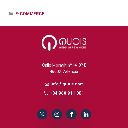
Categorías
E-COMMERCE
Calle Moratín nº14, 8º E
46002 Valencia
info@quois.com
+34 960 911 081