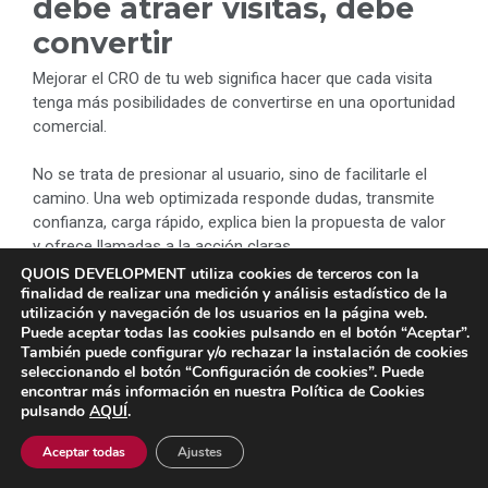
debe atraer visitas, debe
convertir
Mejorar el CRO de tu web significa hacer que cada visita
tenga más posibilidades de convertirse en una oportunidad
comercial.
No se trata de presionar al usuario, sino de facilitarle el
camino. Una web optimizada responde dudas, transmite
confianza, carga rápido, explica bien la propuesta de valor
y ofrece llamadas a la acción claras.
QUOIS DEVELOPMENT utiliza cookies de terceros con la
finalidad de realizar una medición y análisis estadístico de la
Si ya estás invirtiendo en SEO, Google Ads, redes sociales
utilización y navegación de los usuarios en la página web.
o email marketing, mejorar la conversión puede multiplicar
Puede aceptar todas las cookies pulsando en el botón “Aceptar”.
el rendimiento de todo ese esfuerzo. Porque cada visita
También puede configurar y/o rechazar la instalación de cookies
que llega a tu web tiene un coste, ya sea económico,
seleccionando el botón “Configuración de cookies”. Puede
estratégico o de tiempo. El CRO te ayuda a aprovecharla
encontrar más información en nuestra Política de Cookies
pulsando
AQUÍ
.
mejor.
Aceptar todas
Ajustes
En Quois diseñamos y optimizamos páginas web con una
visión completa: estrategia, diseño, desarrollo, SEO y