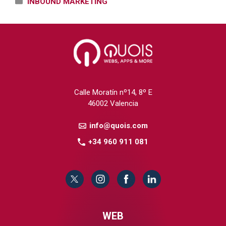
Categorías
INBOUND MARKETING
Calle Moratín nº14, 8º E
46002 Valencia
info@quois.com
+34 960 911 081
WEB