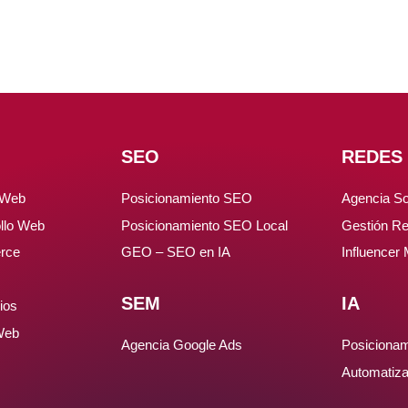
SEO
REDES
 Web
Posicionamiento SEO
Agencia So
llo Web
Posicionamiento SEO Local
Gestión Re
rce
GEO – SEO en IA
Influencer
SEM
IA
ios
Web
Agencia Google Ads
Posicionam
Automatiza