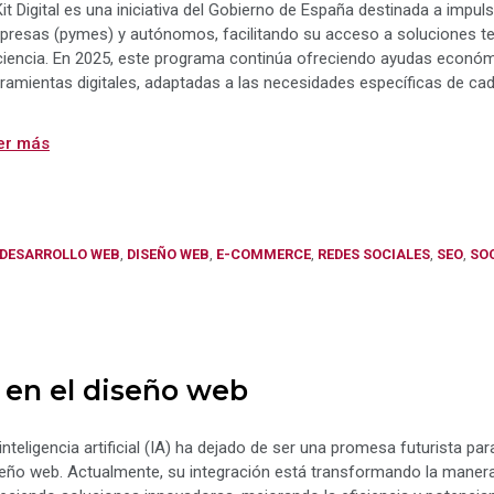
Kit Digital es una iniciativa del Gobierno de España destinada a impu
resas (pymes) y autónomos, facilitando su acceso a soluciones te
ciencia. En 2025, este programa continúa ofreciendo ayudas económ
ramientas digitales, adaptadas a las necesidades específicas de ca
er más
Categorías
DESARROLLO WEB
,
DISEÑO WEB
,
E-COMMERCE
,
REDES SOCIALES
,
SEO
,
SO
A en el diseño web
inteligencia artificial (IA) ha dejado de ser una promesa futurista pa
eño web. Actualmente, su integración está transformando la manera 