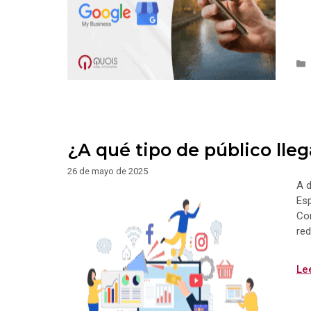
¿A qué tipo de público lleg
26 de mayo de 2025
A d
Esp
Com
red
Le