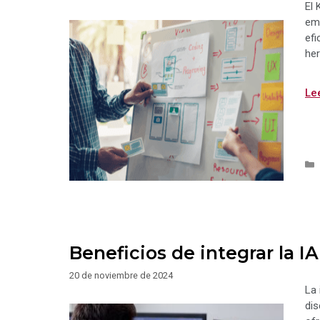
El 
emp
efi
her
Le
Beneficios de integrar la I
20 de noviembre de 2024
La 
dis