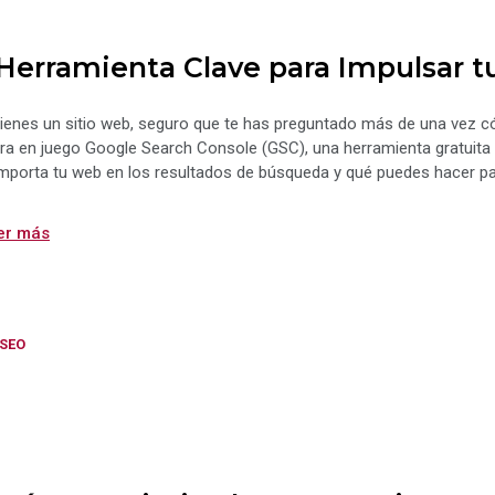
 Herramienta Clave para Impulsar t
tienes un sitio web, seguro que te has preguntado más de una vez c
ra en juego Google Search Console (GSC), una herramienta gratuit
porta tu web en los resultados de búsqueda y qué puedes hacer para
er más
Categorías
SEO